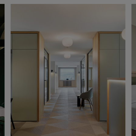
Nederländerna
31
and
Bigger
0
Norge
18
Pillar
0
Polen
9
Portugal
4
Schweiz
10
Singapore
1
Spanien
6
Storbritannien
43
Sverige
80
Sydkorea
4
Taiwan
12
Tyskland
48
USA
8