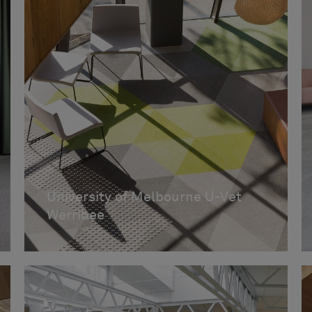
University of Melbourne U-Vet
Werribee