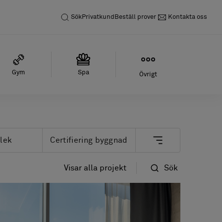
Sök
Privatkund
Beställ prover
Kontakta oss
Gym
Spa
Övrigt
rlek
Certifiering byggnad
Visar alla projekt
Sök
la storlekar
Alla
Bolons produkter bidrar
Nyast
till att uppfylla kraven
först
enligt BREEAM
Namn