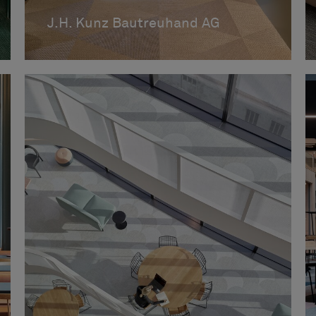
Österrike
1
J.H. Kunz Bautreuhand AG